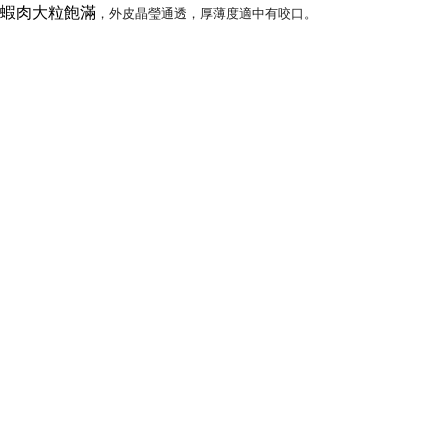
蝦肉大粒飽滿
，外皮晶瑩通透，厚薄度適中有咬口。